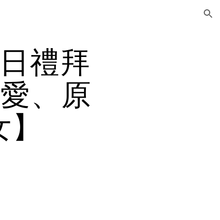
ion
8日禮拜
的愛、原
女】