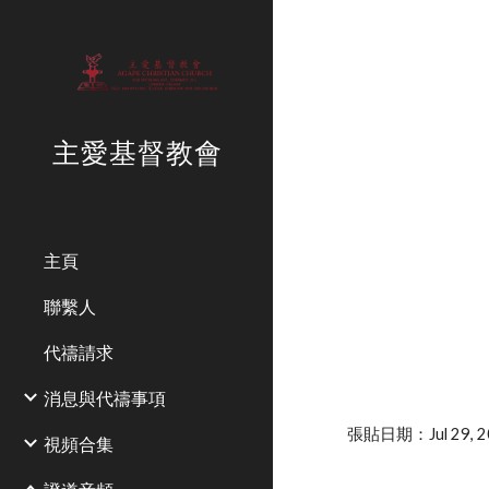
Sk
主愛基督教會
主頁
聯繫人
代禱請求
消息與代禱事項
張貼日期：Jul 29, 20
視頻合集