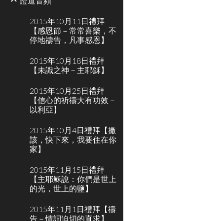
證道音頻
2015年10月11日禮拜
【感恩節－常常喜樂，不
停地禱告，凡事感恩】
2015年10月18日禮拜
【未識之神－主耶穌】
2015年10月25日禮拜
【信心的祈禱大有功效－
以利亞】
2015年10月4日禮拜【撒
該，快下來，我要住在你
家】
2015年11月15日禮拜
【主耶穌說：你們是世上
的光，世上的鹽】
2015年11月1日禮拜【禱
告－情詞迫切的直求】