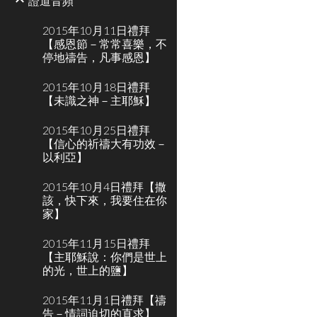
證道音頻
2015年10月11日禮拜
【感恩節－常常喜樂，不
停地禱告，凡事感恩】
2015年10月18日禮拜
【未識之神－主耶穌】
2015年10月25日禮拜
【信心的祈禱大有功效－
以利亞】
2015年10月4日禮拜【撒
該，快下來，我要住在你
家】
2015年11月15日禮拜
【主耶穌說：你們是世上
的光，世上的鹽】
2015年11月1日禮拜【禱
告－情詞迫切的直求】