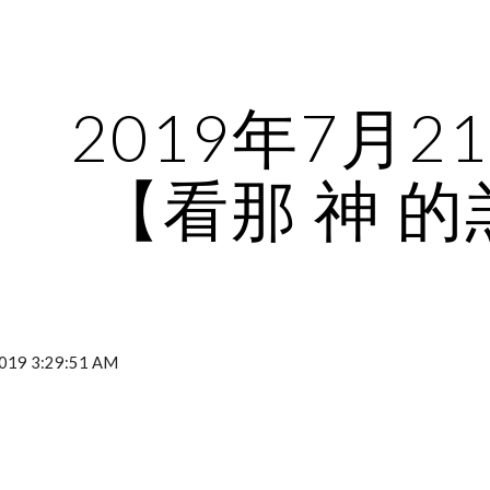
ip to main content
Skip to navigat
2019年7月2
【看那 神 
19 3:29:51 AM