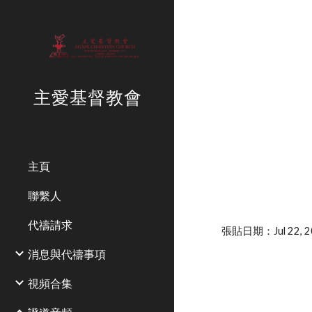
Sk
主愛基督教會
主頁
聯繫人
代禱請求
張貼日期：Jul 22, 20
消息與代禱事項
視頻合集