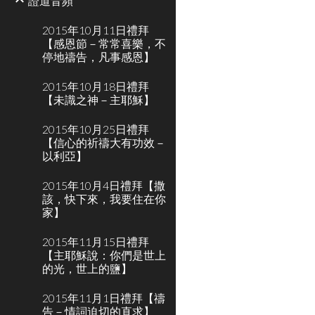
證道音頻
2015年10月11日禮拜
【感恩節－常常喜樂，不
停地禱告，凡事感恩】
2015年10月18日禮拜
【未識之神－主耶穌】
2015年10月25日禮拜
【信心的祈禱大有功效－
以利亞】
2015年10月4日禮拜【撒
該，快下來，我要住在你
家】
2015年11月15日禮拜
【主耶穌說：你們是世上
的光，世上的鹽】
2015年11月1日禮拜【禱
告－情詞迫切的直求】