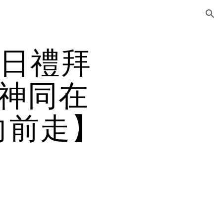
ion
5日禮拜
神同在
向前走】