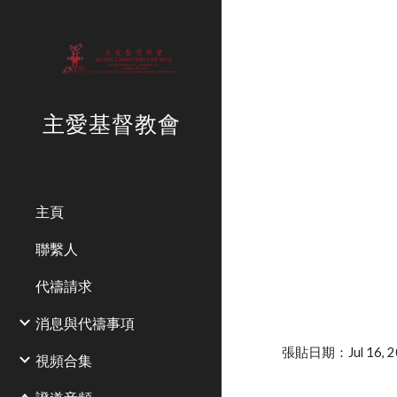
Sk
主愛基督教會
主頁
聯繫人
代禱請求
消息與代禱事項
張貼日期：Jul 16, 20
視頻合集