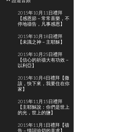
證道音頻
2015年10月11日禮拜
【感恩節－常常喜樂，不
停地禱告，凡事感恩】
2015年10月18日禮拜
【未識之神－主耶穌】
2015年10月25日禮拜
【信心的祈禱大有功效－
以利亞】
2015年10月4日禮拜【撒
該，快下來，我要住在你
家】
2015年11月15日禮拜
【主耶穌說：你們是世上
的光，世上的鹽】
2015年11月1日禮拜【禱
告－情詞迫切的直求】