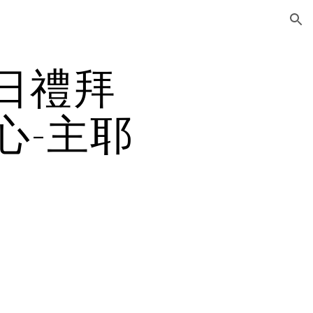
ion
4日禮拜
心-主耶
】