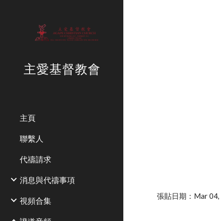
Sk
主愛基督教會
主頁
聯繫人
代禱請求
消息與代禱事項
張貼日期：Mar 04, 2
視頻合集