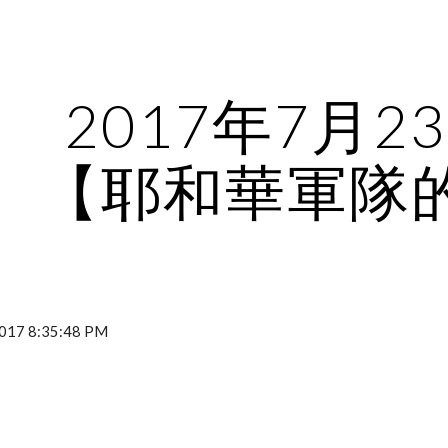
ip to main content
Skip to navigat
2017年7月2
【耶和華軍隊
17 8:35:48 PM