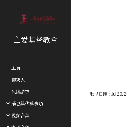
Sk
主愛基督教會
主頁
聯繫人
代禱請求
張貼日期：Jul 23, 20
消息與代禱事項
視頻合集