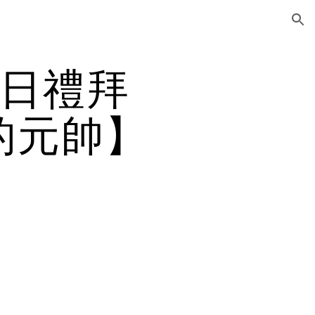
ion
3日禮拜
的元帥】