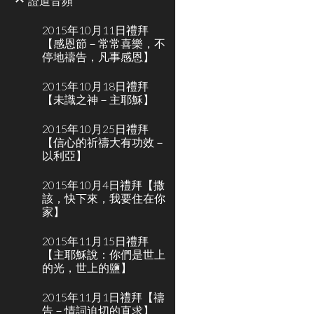
證道音頻
2015年10月11日禮拜
【感恩節－常常喜樂，不
停地禱告，凡事感恩】
2015年10月18日禮拜
【未識之神－主耶穌】
2015年10月25日禮拜
【信心的祈禱大有功效－
以利亞】
2015年10月4日禮拜【撒
該，快下來，我要住在你
家】
2015年11月15日禮拜
【主耶穌說：你們是世上
的光，世上的鹽】
2015年11月1日禮拜【禱
告－情詞迫切的直求】