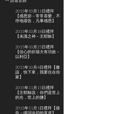
證道音頻
2015年10月11日禮拜
【感恩節－常常喜樂，不
停地禱告，凡事感恩】
2015年10月18日禮拜
【未識之神－主耶穌】
2015年10月25日禮拜
【信心的祈禱大有功效－
以利亞】
2015年10月4日禮拜【撒
該，快下來，我要住在你
家】
2015年11月15日禮拜
【主耶穌說：你們是世上
的光，世上的鹽】
2015年11月1日禮拜【禱
告－情詞迫切的直求】