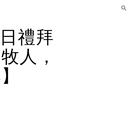
ion
1日禮拜
-牧人，
卑】