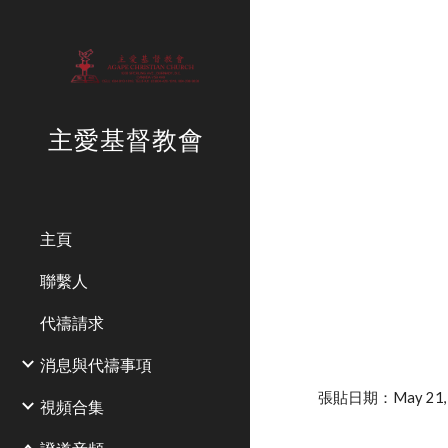
Sk
主愛基督教會
主頁
聯繫人
代禱請求
消息與代禱事項
張貼日期：May 21, 2
視頻合集