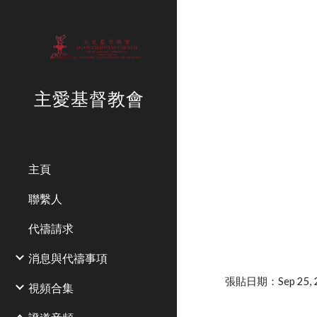
Sk
主愛基督教會
主頁
聯繫人
代禱請求
消息與代禱事項
張貼日期：Sep 25, 2
視頻合集