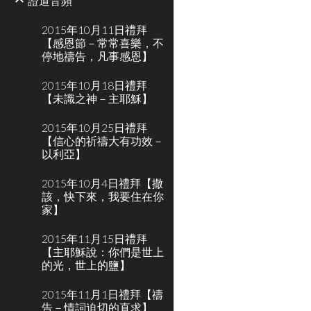
證道音頻
2015年10月11日禮拜
【感恩節－常常喜樂，不
停地禱告，凡事感恩】
2015年10月18日禮拜
【未識之神－主耶穌】
2015年10月25日禮拜
【信心的祈禱大有功效－
以利亞】
2015年10月4日禮拜【撒
該，快下來，我要住在你
家】
2015年11月15日禮拜
【主耶穌說：你們是世上
的光，世上的鹽】
2015年11月1日禮拜【禱
告－情詞迫切的直求】