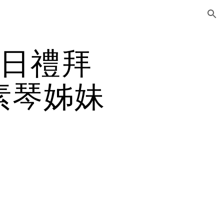
ion
5日禮拜
素琴姊妹