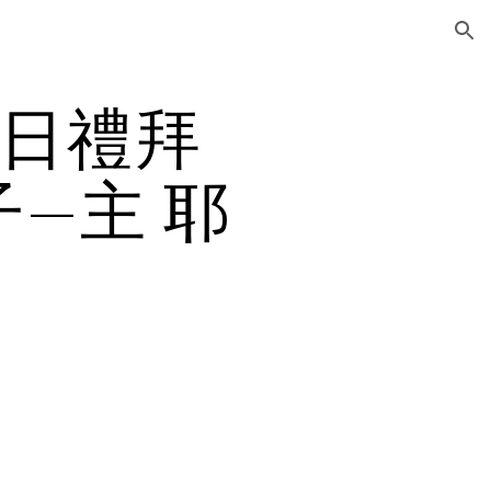
ion
8日禮拜
—主 耶
】