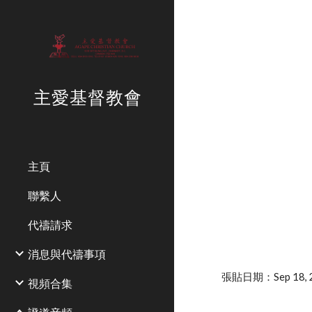
Sk
主愛基督教會
主頁
聯繫人
代禱請求
消息與代禱事項
張貼日期：Sep 18, 2
視頻合集