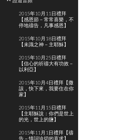
證道音頻
2015年10月11日禮拜
【感恩節－常常喜樂，不
停地禱告，凡事感恩】
2015年10月18日禮拜
【未識之神－主耶穌】
2015年10月25日禮拜
【信心的祈禱大有功效－
以利亞】
2015年10月4日禮拜【撒
該，快下來，我要住在你
家】
2015年11月15日禮拜
【主耶穌說：你們是世上
的光，世上的鹽】
2015年11月1日禮拜【禱
告－情詞迫切的直求】