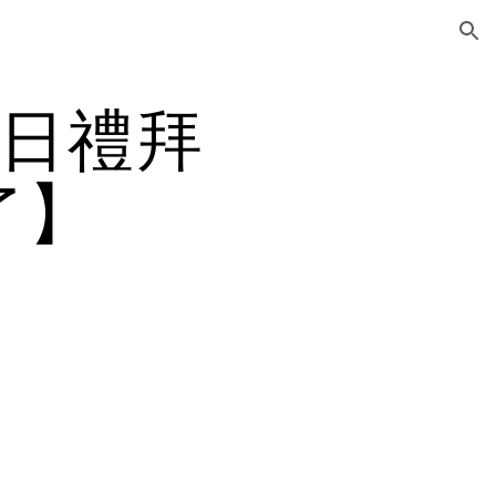
ion
2日禮拜
了】