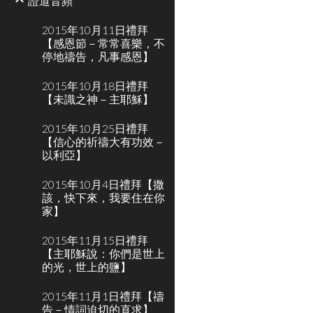
證道音頻
2015年10月11日禮拜
【感恩節－常常喜樂，不
停地禱告，凡事感恩】
2015年10月18日禮拜
【未識之神－主耶穌】
2015年10月25日禮拜
【信心的祈禱大有功效－
以利亞】
2015年10月4日禮拜【撒
該，快下來，我要住在你
家】
2015年11月15日禮拜
【主耶穌說：你們是世上
的光，世上的鹽】
2015年11月1日禮拜【禱
告－情詞迫切的直求】