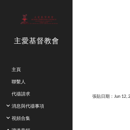
Sk
主愛基督教會
主頁
聯繫人
代禱請求
張貼日期：Jun 12, 2
消息與代禱事項
視頻合集