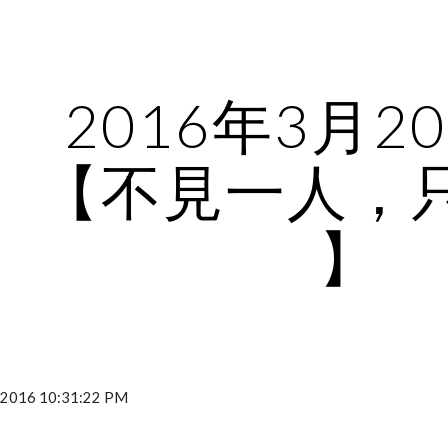
ip to main content
Skip to navigat
2016年3月2
【不見一人，
】
016 10:31:22 PM