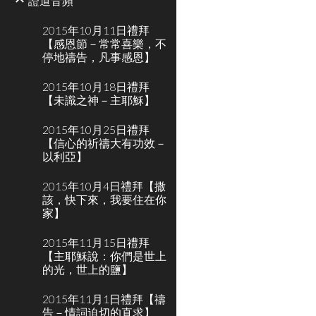
證道音頻
2015年10月11日禮拜
【感恩節－常常喜樂，不
停地禱告，凡事感恩】
2015年10月18日禮拜
【未識之神－主耶穌】
2015年10月25日禮拜
【信心的祈禱大有功效－
以利亞】
2015年10月4日禮拜【撒
該，快下來，我要住在你
家】
2015年11月15日禮拜
【主耶穌說：你們是世上
的光，世上的鹽】
2015年11月1日禮拜【禱
告－情詞迫切的直求】