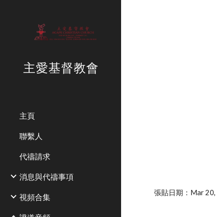
Sk
主愛基督教會
主頁
聯繫人
代禱請求
消息與代禱事項
張貼日期：Mar 20, 2
視頻合集