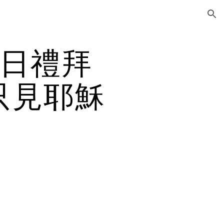
ion
0日禮拜
只見耶穌