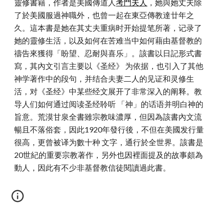
靈修書籍，作者是美國傳道人
考門夫人
，她與她丈夫除
了於美國服過神職外，也曾一起在東亞傳教達廿年之
久。這本書是她在其丈夫重病时开始提笔所著，记录了
她的靈修生活，以及如何在苦难当中如何藉由基督教的
禱告來獲得「盼望、忍耐與喜乐」。該書以日記形式書
寫，其內文引言主要以《圣经》 为依据，也引入了其他
神学著作中的段句，并结合夫妻二人的见证和灵修生
活，对《圣经》中某些经文展开了非常深入的阐释。教
导人们如何通过阅读圣经聆听 「神」的话语并明白神的
旨意。荒漠甘泉全書雖宗教味濃厚，但因為該書內文流
暢且不落俗套，因此1920年發行後，不但在美國发行量
很高，更曾被译为數十种 文字，通行於全世界。該書是
20世紀的重要宗教著作，另外也因裡面提及的故事頗為
動人，因此有不少非基督教信徒閱讀過此書。