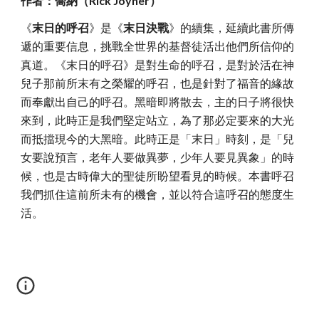
作者：喬納（Rick Joyner）
《
末日的呼召
》是《
末日決戰
》的續集，延續此書所傳
遞的重要信息，挑戰全世界的基督徒活出他們所信仰的
真道。《末日的呼召》是對生命的呼召，是對於活在神
兒子那前所末有之榮耀的呼召，也是針對了福音的緣故
而奉獻出自己的呼召。黑暗即將散去，主的日子將很快
來到，此時正是我們堅定站立，為了那必定要來的大光
而抵擋現今的大黑暗。此時正是「末日」時刻，是「兒
女要說預言，老年人要做異夢，少年人要見異象」的時
候，也是古時偉大的聖徒所盼望看見的時候。本書呼召
我們抓住這前所未有的機會，並以符合這呼召的態度生
活。